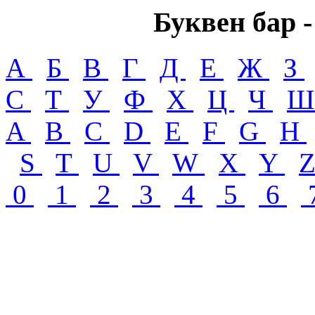
Буквен бар -
А
Б
В
Г
Д
Е
Ж
З
С
Т
У
Ф
Х
Ц
Ч
A
B
C
D
E
F
G
H
S
T
U
V
W
X
Y
0
1
2
3
4
5
6