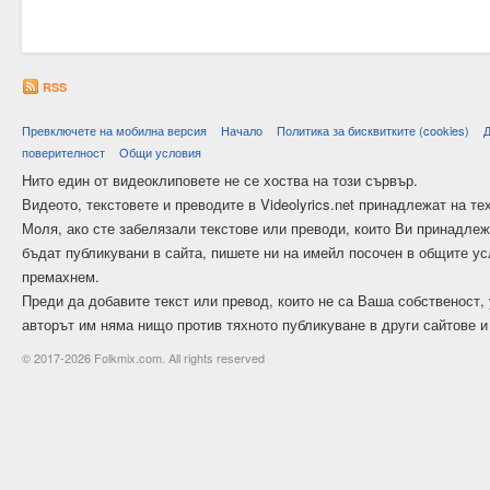
RSS
Превключете на мобилна версия
Начало
Политика за бисквитките (cookies)
Д
поверителност
Общи условия
Нито един от видеоклиповете не се хоства на този сървър.
Видеото, текстовете и преводите в Videolyrics.net принадлежат на те
Моля, ако сте забелязали текстове или преводи, които Ви принадлеж
бъдат публикувани в сайта, пишете ни на имейл посочен в общите усл
премахнем.
Преди да добавите текст или превод, които не са Ваша собственост, 
авторът им няма нищо против тяхното публикуване в други сайтове и
© 2017-2026 Folkmix.com. All rights reserved