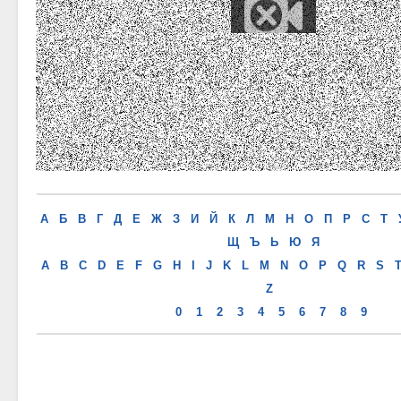
СЛУЧАЙНИ
А
Б
В
Г
Д
Е
Ж
З
И
Й
К
Л
М
Н
О
П
Р
С
Т
Щ
Ъ
Ь
Ю
Я
A
B
C
D
E
F
G
H
I
J
K
L
M
N
O
P
Q
R
S
Z
0
1
2
3
4
5
6
7
8
9